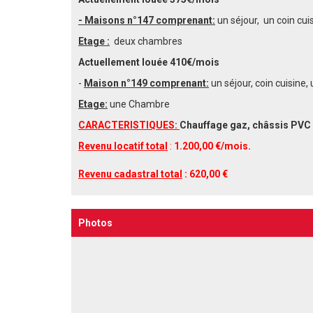
- Maisons n°147 comprenant:
un séjour, un coin cui
Etage :
deux chambres
Actuellement louée 410€/mois
-
Maison n°149 comprenant:
un séjour, coin cuisine,
Etage:
une Chambre
CARACTERISTIQUES:
Chauffage gaz, châssis PVC 
Revenu locatif total
:
1.
200
,00 €/mois.
Revenu cadastral total
: 620,00 €
Photos