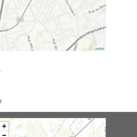
Leaflet
i
e
+
−