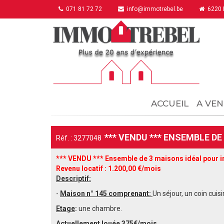
071 81 72 72
info@immotrebel.be
6220 F
ACCUEIL
A VEN
*** VENDU *** ENSEMBLE DE
Réf. : 3277048
*** VENDU *** Ensemble de 3 maisons idéal pour in
Revenu locatif : 1.
200
,00 €/mois
Descriptif:
-
Maison n° 145 comprenant:
Un séjour, un coin cui
Etage
:
une chambre.
Actuellement louée 375€/mois