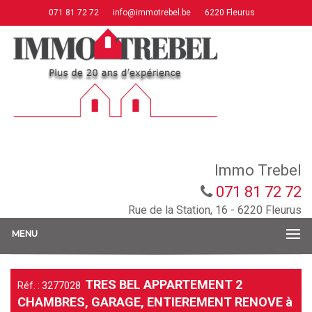
071 81 72 72
info@immotrebel.be
6220 Fleurus
Immo Trebel
071 81 72 72
Rue de la Station, 16 - 6220 Fleurus
MENU
TRES BEL APPARTEMENT 2
Réf. : 3277028
CHAMBRES, GARAGE, ENTIEREMENT RENOVE à