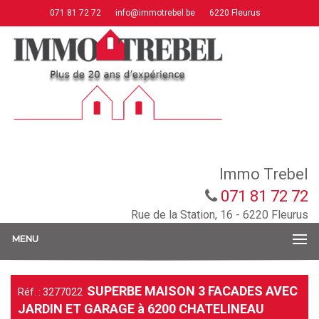
071 81 72 72
info@immotrebel.be
6220 Fleurus
Immo Trebel
071 81 72 72
Rue de la Station, 16 - 6220 Fleurus
MENU
SUPERBE MAISON 3 FACADES AVEC
Réf. : 3277022
JARDIN ET GARAGE à 6200 CHATELINEAU