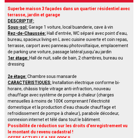
Superbe maison 3
faça
des dans un quartier résidentiel
avec
terrasse
,
jardin et garage
DESCRIPTIF
:
Sous-sol:
Gar
age 1 voiture, local buanderie, cave à vin
Rez-de-Chaussée:
Hall d'entrée, WC séparé avec point d'eau,
bur
eau, spacieux living en
L avec cu
isine ouverte et coin repas,
terrasse, carport avec
panneau photovoltaïque, emplacement
de
parking une voiture, passage latéral jusqu'au jardin
1er éta
g
e:
Hall de nuit, salle
de bain, 2 chambres,
bureau
ou
dressing
2e étage:
Chambre sous mansarde
CARACTERISTI
QUES:
Installation électrique conforme bi-
horaire, châssis triple vitrage anti-infraction, nouveau
chauffage avec système de pompe à chaleur (charges
mens
uelles à moins de 100€ compre
nant l'
é
lectricité
dome
stique
et la production d'eau chaude chauffage et
refroidissement de p
ompe à chaleur
), parabole d
écodeur,
conne
x
ion internet et télé
dans
tout l
e bâtiment.
Possibilité de réduction sur les droits d'enregistrement vu
le montant du revenu cadastral !
OFFRE
ACTUELLE A 155.000€ !!