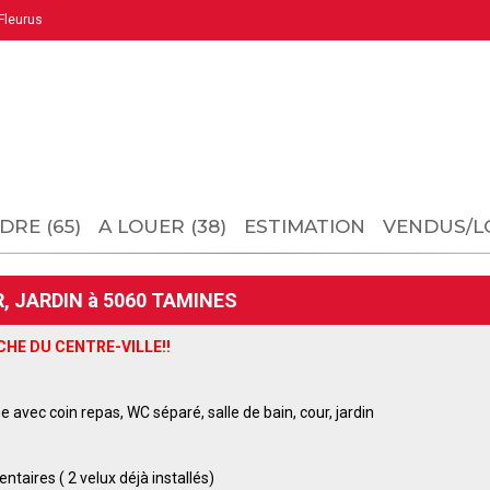
leurus
DRE (65)
A LOUER (38)
ESTIMATION
VENDUS/L
 JARDIN à 5060 TAMINES
HE DU CENTRE-VILLE!!
e avec coin repa
s
,
WC
séparé, salle de bain, cour, jardin
ntaires (
2
velux
déjà
installé
s)