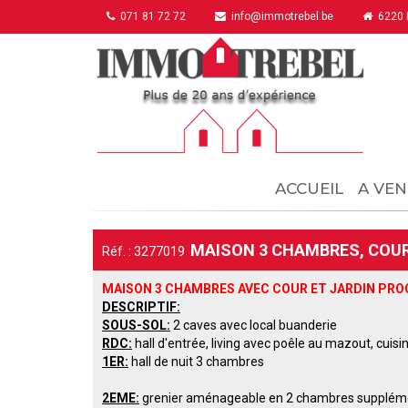
071 81 72 72
info@immotrebel.be
6220 F
ACCUEIL
A VEN
MAISON 3 CHAMBRES, COUR,
Réf. : 3277019
MAISON 3 CHAMBRES AVEC COUR ET JARDIN PROC
DESCRIPTIF:
SOUS-SOL
:
2 caves avec local buanderie
RDC:
hall d'entrée, living avec
poêle
au mazout, cuisin
1
ER:
hall de nuit 3 cham
bres
2EME:
grenier aménageable en 2 chambres suppléme