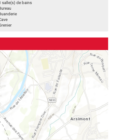
1 salle(s) de bains
Bureau
Buanderie
Cave
Grenier