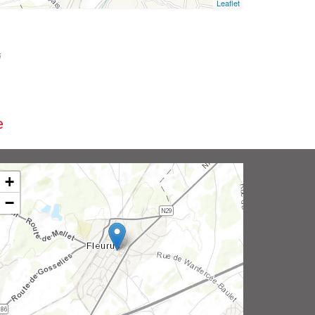
Leaflet
i
e
+
−