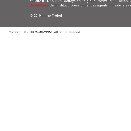
titulaire IPI N° 506 780 octroyé en Belgique - WWW.IPI.BE - selon 
déontologie
de l'Institut professionnel des agents immobiliers 
© 2019 Immo Trebel
Copyright © 2019
IMMOZOOM
All rights reserved