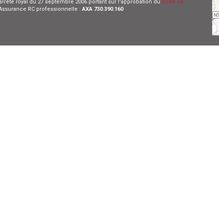
l'arrêté royal du 27 septembre 2006 portant sur l'approbation du
code de
- Assurance RC professionnelle :
AXA 730.390.160