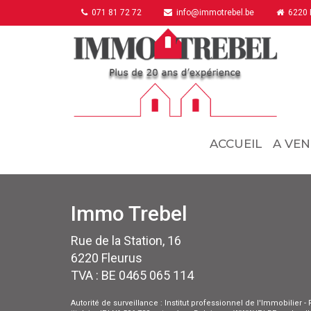
071 81 72 72
info@immotrebel.be
6220 F
ACCUEIL
A VEN
Immo Trebel
Rue de la Station, 16
6220 Fleurus
TVA : BE 0465 065 114
Autorité de surveillance : Institut professionnel de l'Immobilier