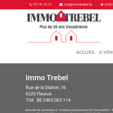
071 81 72 72
info@immotrebel.be
6220 F
ACCUEIL
A VEN
Immo Trebel
Rue de la Station, 16
6220 Fleurus
TVA : BE 0465 065 114
Autorité de surveillance : Institut professionnel de l'Immobilier