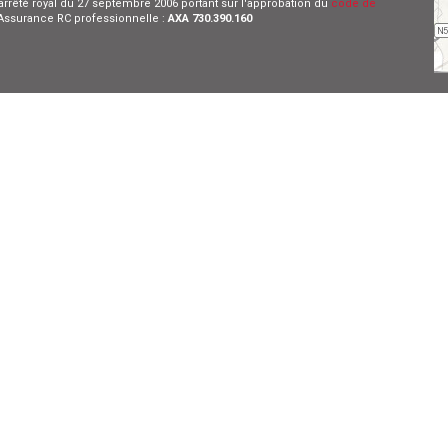
l'arrêté royal du 27 septembre 2006 portant sur l'approbation du
code de
- Assurance RC professionnelle :
AXA 730.390.160