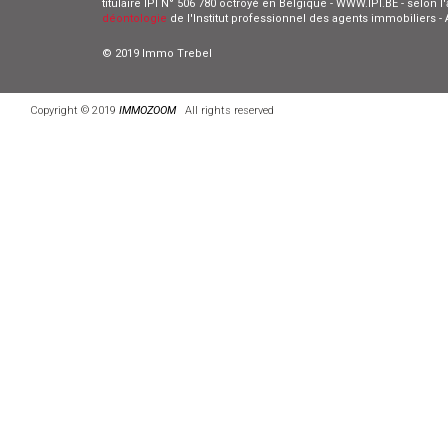
titulaire IPI N° 506 780 octroyé en Belgique - WWW.IPI.BE - selon 
déontologie
de l'Institut professionnel des agents immobiliers 
© 2019 Immo Trebel
Copyright © 2019
IMMOZOOM
All rights reserved