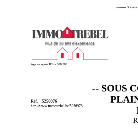
---------- Documen
Agence agréée IPI nr 506 780
-- SOUS 
PLAI
Réf. :
5256976
http://www.immotrebel.be/5256976
R