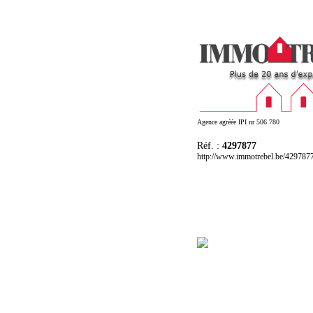
Agence agréée IPI nr 506 780
Réf. :
4297877
http://www.immotrebel.be/429787