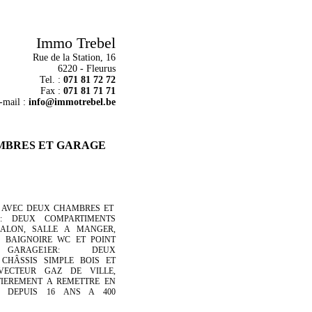
Immo Trebel
Rue de la Station, 16
6220 - Fleurus
Tel. :
071 81 72 72
Fax :
071 81 71 71
-mail :
info@immotrebel.be
AMBRES ET GARAGE
R AVEC DEUX CHAMBRES ET
OL: DEUX COMPARTIMENTS
SALON, SALLE A MANGER,
C BAIGNOIRE WC ET POINT
 GARAGE1ER: DEUX
 CHÂSSIS SIMPLE BOIS ET
VECTEUR GAZ DE VILLE,
TIEREMENT A REMETTRE EN
 DEPUIS 16 ANS A 400