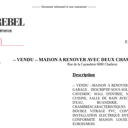
---------- Document informatif et non contractuel ----------
E
-- VENDU -- MAISON A RENOVER AVEC DEUX CH
7
Rue de la Cayauderie 6000 Charleroi
Description
-- VENDU --MAISON A RENOVE
GARAGE DESCRIPTIF:SOUS-S
CAVESRDC: HALL D'ENTREE, 
CUISINE, SALLE DE BAIN AVE
D'EAU, BUANDERIE,
CHAMBRESCARACTERISTIQUES:
DOUBLE VITRAGE PVC, CON
INSTALLATION ELECTRIQUE EN
CONFORMITE MAISON LOUEE
EUROIS/MOIS