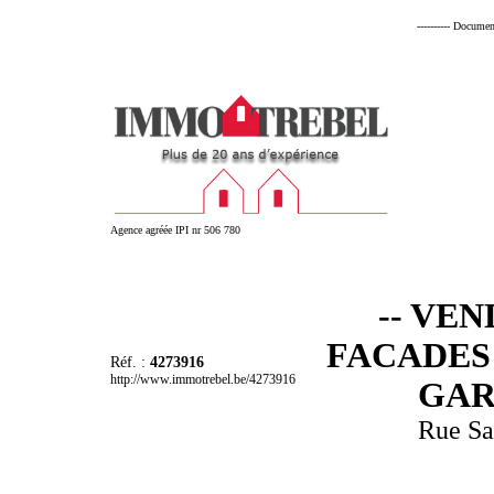
---------- Documen
Agence agréée IPI nr 506 780
-- VE
FACADES
Réf. :
4273916
http://www.immotrebel.be/4273916
GAR
Rue S