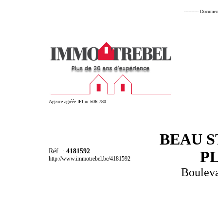
---------- Documen
Agence agréée IPI nr 506 780
BEAU S
Réf. :
4181592
P
http://www.immotrebel.be/4181592
Bouleva