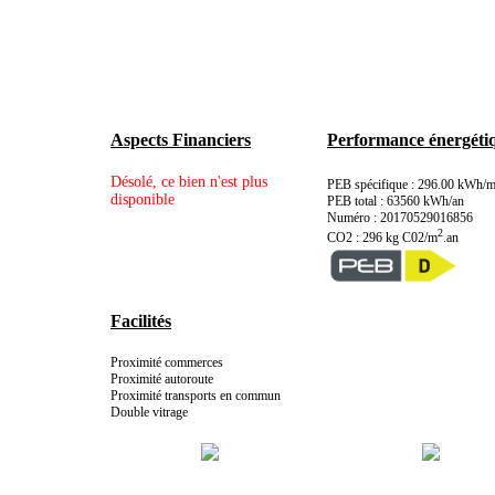
Aspects Financiers
Performance énergéti
Désolé, ce bien n'est plus
PEB spécifique : 296.00 kWh/
disponible
PEB total : 63560 kWh/an
Numéro : 20170529016856
2
CO2 : 296 kg C02/m
.an
Facilités
Proximité commerces
Proximité autoroute
Proximité transports en commun
Double vitrage