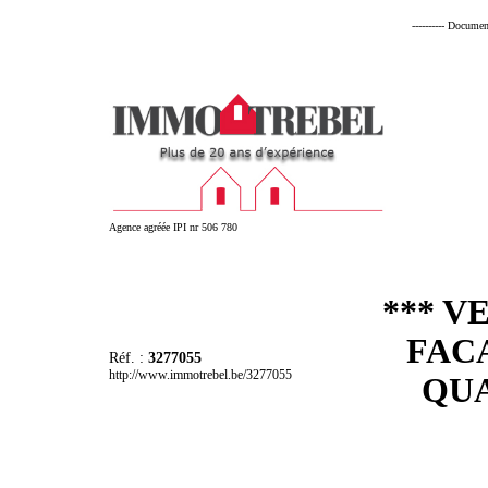
---------- Documen
Agence agréée IPI nr 506 780
*** V
FAC
Réf. :
3277055
http://www.immotrebel.be/3277055
QUA